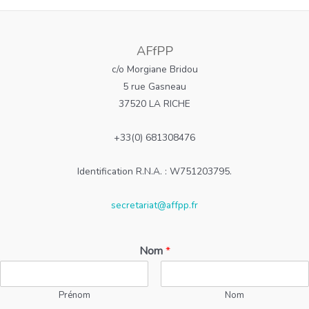
AFfPP
c/o Morgiane Bridou
5 rue Gasneau
37520 LA RICHE
+33(0) 681308476
Identification R.N.A. : W751203795.
secretariat@affpp.fr
Nom
*
Prénom
Nom