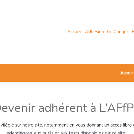
Accueil
Adhésion
6e Congrès 
Associ
evenir adhérent à L’AFf
rivilégié sur notre site, notamment en vous donnant un accès libr
scientifiques, aux outils et aux tests disponibles sur ce site.