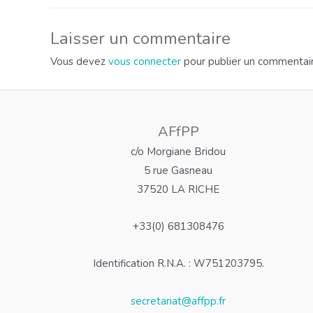
Laisser un commentaire
Vous devez
vous connecter
pour publier un commentair
AFfPP
c/o Morgiane Bridou
5 rue Gasneau
37520 LA RICHE
+33(0) 681308476
Identification R.N.A. : W751203795.
secretariat@affpp.fr