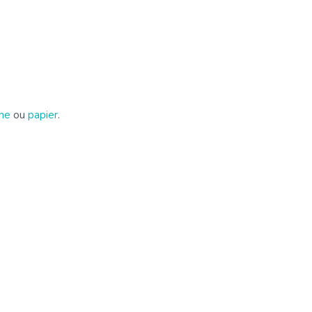
gne
ou
papier
.
.