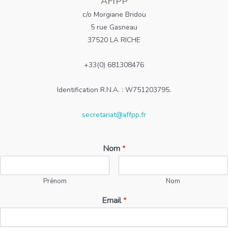
AFfPP
c/o Morgiane Bridou
5 rue Gasneau
37520 LA RICHE
+33(0) 681308476
Identification R.N.A. : W751203795.
secretariat@affpp.fr
Nom
*
Prénom
Nom
Email
*