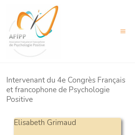
Aller
au
contenu
Main
Menu
Intervenant du 4e Congrès Français
et francophone de Psychologie
Positive
Elisabeth Grimaud