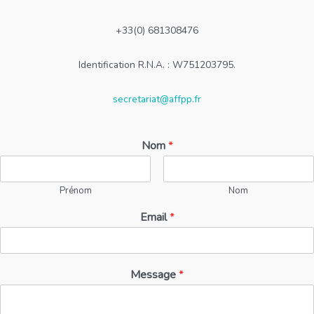
+33(0) 681308476
Identification R.N.A. : W751203795.
secretariat@affpp.fr
Nom
*
Prénom
Nom
Email
*
Message
*