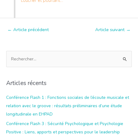
coucher et pourtant…
Navigation
←
Article précédent
Article suivant
→
de
l’article
R
e
c
h
Articles récents
e
r
Conférence Flash 1 : Fonctions sociales de l’écoute musicale et
c
relation avec le groove : résultats préliminaires d’une étude
h
longitudinale en EHPAD
e
Conférence Flash 3 : Sécurité Psychologique et Psychologie
r
Positive : Liens, apports et perspectives pour le leadership