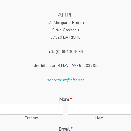
AFfPP
c/o Morgiane Bridou
5 rue Gasneau
37520 LA RICHE
+33(0) 681308476
Identification R.N.A. : W751203795.
secretariat@affpp.fr
Nom
*
Prénom
Nom
Email
*