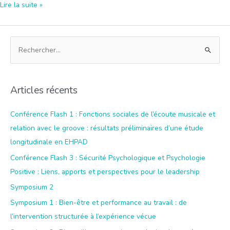
Symposium
Lire la suite »
S3-
3
R
:
Approche
e
du
c
management
h
Articles récents
avec
e
le
r
Conférence Flash 1 : Fonctions sociales de l’écoute musicale et
leadership
c
relation avec le groove : résultats préliminaires d’une étude
engageant
h
longitudinale en EHPAD
:
e
Conférence Flash 3 : Sécurité Psychologique et Psychologie
proposition
r
de
Positive : Liens, apports et perspectives pour le leadership
validation
Symposium 2
:
d’échelle
Symposium 1 : Bien-être et performance au travail : de
(résultats
l’intervention structurée à l’expérience vécue
préliminaires)