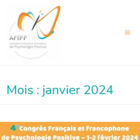
Aller
au
contenu
Main
Menu
Mois :
janvier 2024