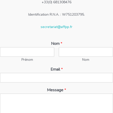
+33(0) 681308476
Identification R.N.A. : W751203795.
secretariat@affpp.fr
Nom
*
Prénom
Nom
Email
*
Message
*