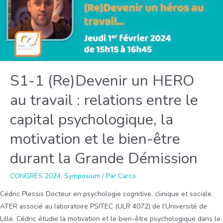
un
dispositif
d’accompagnement
pour
favoriser
le
S1-1 (Re)Devenir un HERO
bien-
au travail : relations entre le
être
et
capital psychologique, la
la
motivation et le bien-être
réussite
des
durant la Grande Démission
apprenants
CONGRÈS 2024
,
Symposium
/ Par
Carco
Cédric Plessis Docteur en psychologie cognitive, clinique et sociale.
ATER associé au laboratoire PSITEC (ULR 4072) de l’Université de
Lille. Cédric étudie la motivation et le bien-être psychologique dans le