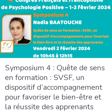
le
travail
:
Une
approche
qualitative
phénoménologique
du
Bore-
out
au
Symposium 4 : Quête de sens
sein
en formation : SVSF, un
des
collectivités
dispositif d’accompagnement
territoriales
pour favoriser le bien-être et
en
France
la réussite des apprenants