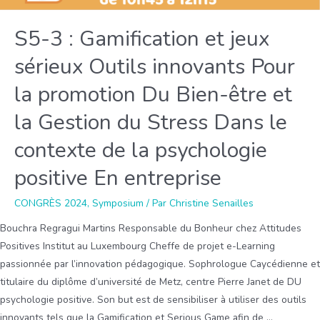
motivation
et
S5-3 : Gamification et jeux
le
sérieux Outils innovants Pour
bien-
être
la promotion Du Bien-être et
durant
la Gestion du Stress Dans le
la
Grande
contexte de la psychologie
Démission
positive En entreprise
CONGRÈS 2024
,
Symposium
/ Par
Christine Senailles
Bouchra Regragui Martins Responsable du Bonheur chez Attitudes
Positives Institut au Luxembourg Cheffe de projet e-Learning
passionnée par l’innovation pédagogique. Sophrologue Caycédienne et
titulaire du diplôme d’université de Metz, centre Pierre Janet de DU
psychologie positive. Son but est de sensibiliser à utiliser des outils
innovants tels que la Gamification et Serious Game afin de …