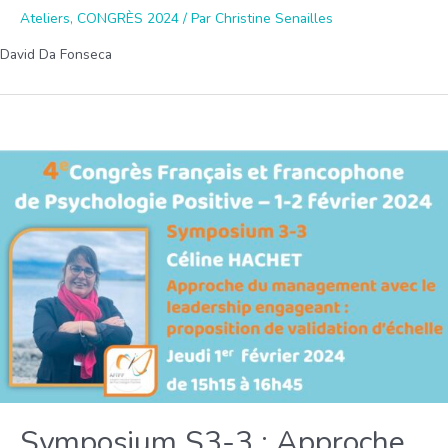
Ateliers
,
CONGRÈS 2024
/ Par
Christine Senailles
Gestion
du
David Da Fonseca
Stress
Dans
le
contexte
de
la
psychologie
positive
En
entreprise
Symposium S3-3 : Approche