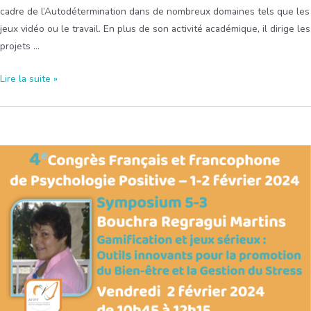
cadre de l’Autodétermination dans de nombreux domaines tels que les
jeux vidéo ou le travail. En plus de son activité académique, il dirige les
projets …
S1-
Lire la suite »
1
(Re)Devenir
un
HERO
au
travail
:
relations
entre
le
capital
psychologique,
la