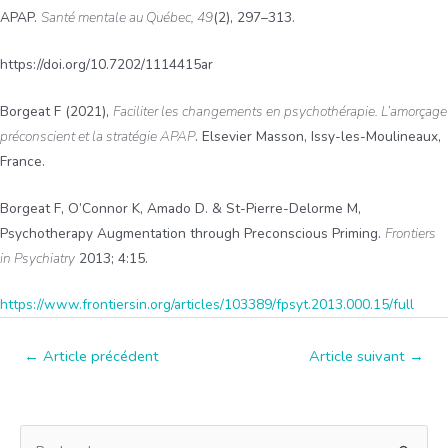
APAP.
Santé mentale au Québec, 49
(2), 297–313.
https://doi.org/10.7202/1114415ar
Borgeat F (2021),
Faciliter les changements en psychothérapie. L’amorçage
préconscient et la stratégie APAP
. Elsevier Masson, Issy-les-Moulineaux,
France.
Borgeat F, O’Connor K, Amado D. & St-Pierre-Delorme M,
Psychotherapy Augmentation through Preconscious Priming.
Frontiers
in Psychiatry
2013; 4:15.
https://www.frontiersin.org/articles/103389/fpsyt.2013.000.15/full
Navigation
←
Article précédent
Article suivant
→
de
l’article
R