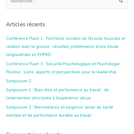
e
c
h
Articles récents
e
r
Conférence Flash 1 : Fonctions sociales de l’écoute musicale et
c
relation avec le groove : résultats préliminaires d’une étude
h
longitudinale en EHPAD
e
Conférence Flash 3 : Sécurité Psychologique et Psychologie
r
Positive : Liens, apports et perspectives pour le leadership
Symposium 2
:
Symposium 1 : Bien-être et performance au travail : de
l’intervention structurée à l’expérience vécue
Symposium 3 : Bienveillance et exigence, levier de santé
mentale et de performance durable au travail