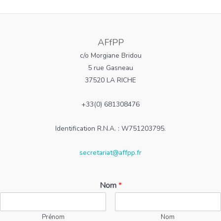
AFfPP
c/o Morgiane Bridou
5 rue Gasneau
37520 LA RICHE
+33(0) 681308476
Identification R.N.A. : W751203795.
secretariat@affpp.fr
Nom
*
Prénom
Nom