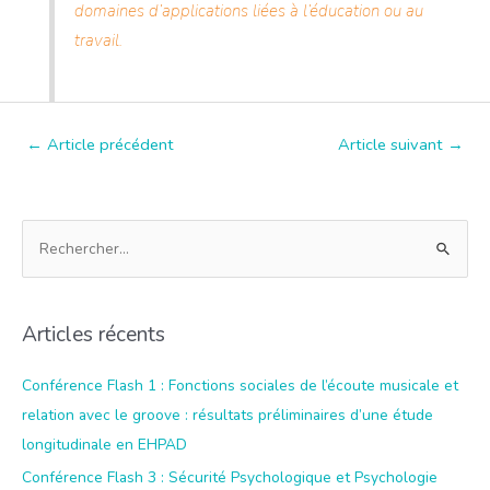
domaines d’applications liées à l’éducation ou au
travail.
Navigation
←
Article précédent
Article suivant
→
de
l’article
R
e
c
h
Articles récents
e
r
Conférence Flash 1 : Fonctions sociales de l’écoute musicale et
c
relation avec le groove : résultats préliminaires d’une étude
h
longitudinale en EHPAD
e
Conférence Flash 3 : Sécurité Psychologique et Psychologie